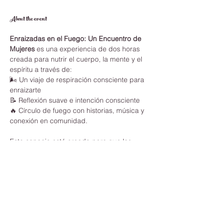
About the event
Enraizadas en el Fuego: Un Encuentro de 
Mujeres
 es una experiencia de dos horas 
creada para nutrir el cuerpo, la mente y el 
espíritu a través de:
🌬️ Un viaje de respiración consciente para 
enraizarte
📝 Reflexión suave e intención consciente
🔥 Círculo de fuego con historias, música y 
conexión en comunidad.
Este espacio está creado para que las 
mujeres puedan hacer una pausa, soltar y 
reconectarse en un ambiente seguro y 
lleno de apoyo.
Trae:
 tu diario o cuaderno, una cobija o 
chal, y un corazón abierto, recuerda de 
vestirte según el clima. 