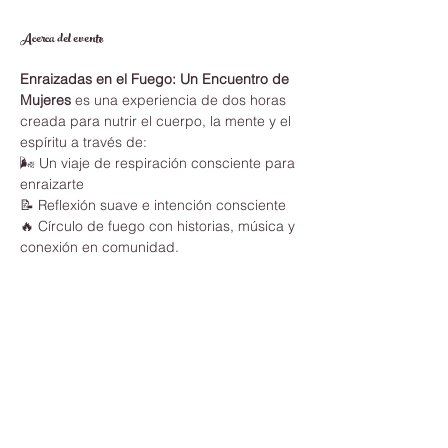
Acerca del evento
Enraizadas en el Fuego: Un Encuentro de 
Mujeres
 es una experiencia de dos horas 
creada para nutrir el cuerpo, la mente y el 
espíritu a través de:
🌬️ Un viaje de respiración consciente para 
enraizarte
📝 Reflexión suave e intención consciente
🔥 Círculo de fuego con historias, música y 
conexión en comunidad.
Este espacio está creado para que las 
mujeres puedan hacer una pausa, soltar y 
reconectarse en un ambiente seguro y 
lleno de apoyo.
Trae:
 tu diario o cuaderno, una cobija o 
chal, y un corazón abierto, recuerda de 
vestirte según el clima. 